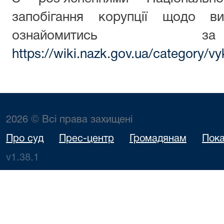
запобігання корупції щодо ви
ознайомитись з
https://wiki.nazk.gov.ua/category/vy
2026 © Всі права захищені
Про суд
Прес-центр
Громадянам
Пока
v1.38.1