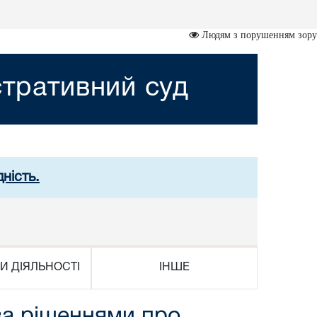
Людям з порушенням зору
стративний суд
ність.
И ДІЯЛЬНОСТІ
ІНШЕ
за рішеннями про