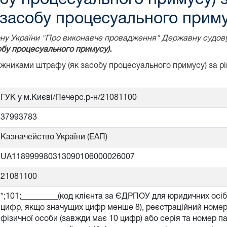
засобу процесуального приму
акону України "Про виконавче провадження" Державну судов
бу процесуального примусу).
божниками штрафу (як засобу процесуального примусу) за 
ГУК у м.Києві/Печерс.р-н/21081100
37993783
Казначейство України (ЕАП)
UA118999980313090106000026007
21081100
*;101;_________(код клієнта за ЄДРПОУ для юридичних осі
цифр, якщо значущих цифр менше 8), реєстраційний номер 
фізичної особи (завжди має 10 цифр) або серія та номер п