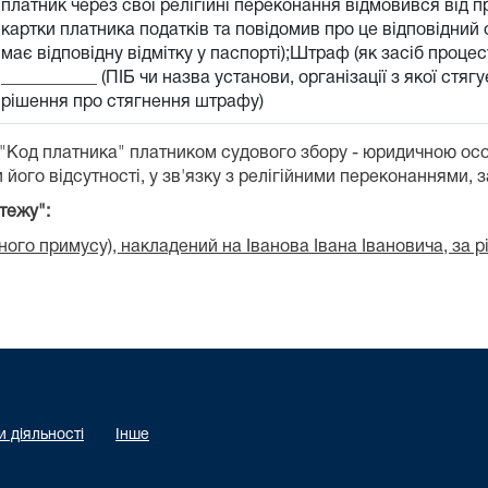
платник через свої релігійні переконання відмовився від 
картки платника податків та повідомив про це відповідний о
має відповідну відмітку у паспорті);Штраф (як засіб проц
___________ (ПІБ чи назва установи, організації з якої стя
рішення про стягнення штрафу)
 "Код платника" платником судового збору - юридичною ос
 його відсутності, у зв'язку з релігійними переконаннями, 
тежу":
ого примусу), накладений на Іванова Івана Івановича, за 
 діяльності
Інше