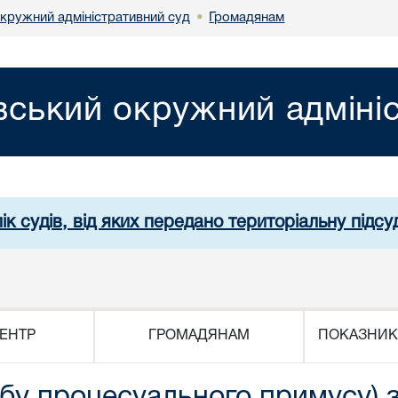
окружний адміністративний суд
Громадянам
•
вський окружний адміні
ік судів, від яких передано територіальну підсуд
ЕНТР
ГРОМАДЯНАМ
ПОКАЗНИК
бу процесуального примусу) 