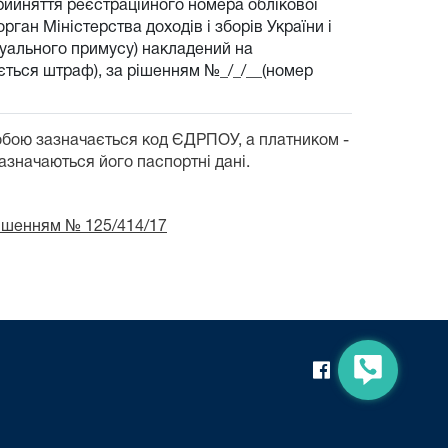
прийняття реєстраційного номера облікової
рган Міністерства доходів і зборів України і
есуального примусу) накладений на
гується штраф), за рішенням №_/_/__(номер
обою зазначається код ЄДРПОУ, а платником -
зазначаються його паспортні дані.
рішенням № 125/414/17