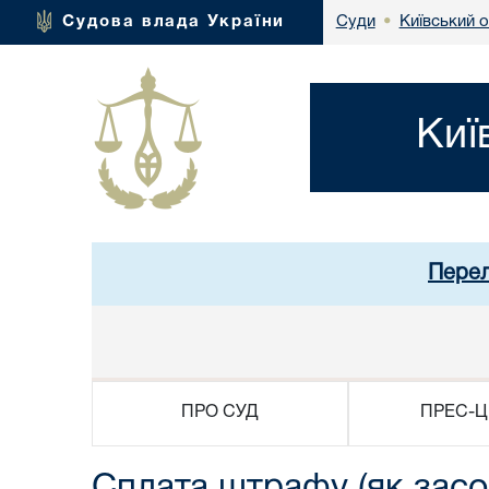
Київський 
Судова влада України
Суди
•
Киї
Перел
ПРО СУД
ПРЕС-Ц
Сплата штрафу (як засо