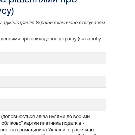
су)
у адміністрацію України визначено стягувачем
рішеннями про накладення штрафу (як засобу
б (доповнюється зліва нулями до восьми
облікової картки платника податків -
аспорта громадянина України, в разі якщо