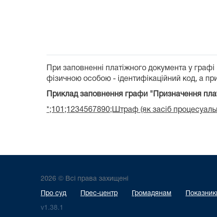
При заповненні платіжного документа у графі
фізичною особою - ідентифікаційний код, а при
Приклад заповнення графи "Призначення пла
*;101;1234567890;Штраф (як засіб процесуальн
2026 © Всі права захищені
Про суд
Прес-центр
Громадянам
Показники
v1.38.1