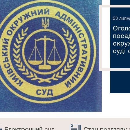
23 липн
Огол
поса
окру
суді 