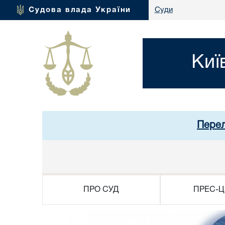
Судова влада України
Суди
Киї
Перел
ПРО СУД
ПРЕС-Ц