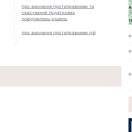
про визнання протиправними та
скасування податкових
повідомлень-рішень
про визнання протиправними дій