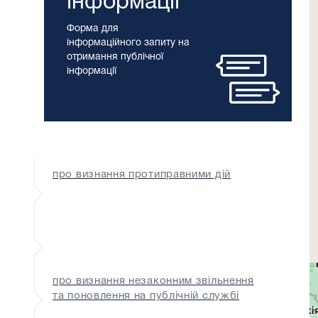
інформації
Форма для
інформаційного запиту на
отримання публічної
інформації
про визнання протиправними дій
про визнання незаконним звільнення
та поновлення на публічній службі