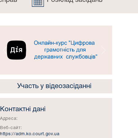
справ
Розклад засідань
Попередній
Наступний
Участь у відеозасіданні
Контактні дані
Адреса:
Веб-сайт:
https://adm.ko.court.gov.ua