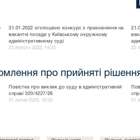
о
31.01.2022 оголошено конкурс з призначення на
21.
вакантні посади у Київському окружному
вак
адміністративному суді
адм
23 лютого 2022, 14:23
22 
домлення про прийняті рішенн
Повістка про виклик до суду в адміністративній
Пов
справі 320/4227/26
спр
31 липня 2026, 10:20
31 л