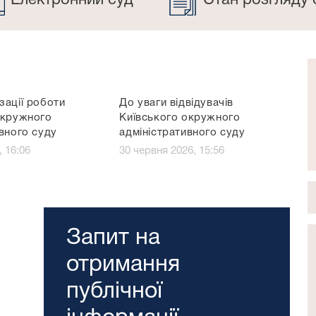
Електронний суд
Стан розгляду 
зації роботи
До уваги відвідувачів
окружного
Київського окружного
вного суду
адміністративного суду
, 16:06
30 червня 2026, 15:56
Запит на
отримання
публічної