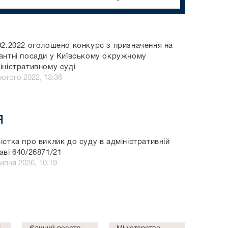
02.2022 оголошено конкурс з призначення на
антні посади у Київському окружному
іністративному суді
лютого 2022, 13:36
я
істка про виклик до суду в адміністративній
аві 640/26871/21
ипня 2026, 10:19