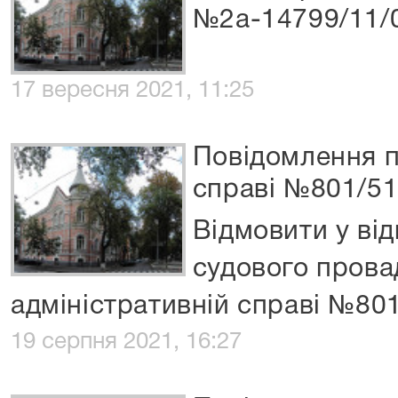
№2а-14799/11/
17 вересня 2021, 11:25
Повідомлення п
справі №801/51
Відмовити у ві
судового прова
адміністративній справі №801
19 серпня 2021, 16:27