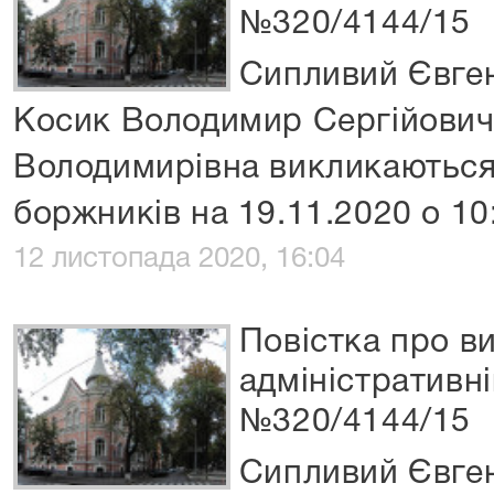
№320/4144/15
Сипливий Євге
Косик Володимир Сергійович
Володимирівна викликаються 
боржників на 19.11.2020 о 10
12 листопада 2020, 16:04
Повістка про ви
адміністративні
№320/4144/15
Сипливий Євге