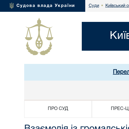
Київський 
Судова влада України
Суди
•
Киї
Перел
ПРО СУД
ПРЕС-Ц
Взаємодія із громадськ