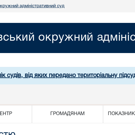
окружний адміністративний суд
вський окружний адміні
ік судів, від яких передано територіальну підсуд
ЕНТР
ГРОМАДЯНАМ
ПОКАЗНИК
істю